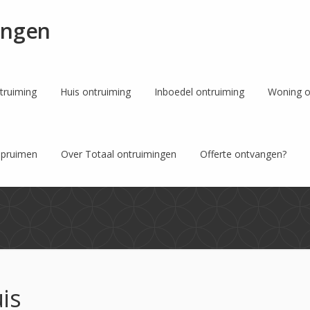
ingen
ntruiming
Huis ontruiming
Inboedel ontruiming
Woning o
pruimen
Over Totaal ontruimingen
Offerte ontvangen?
s
is