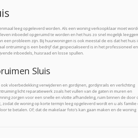
is
 eenmaal leeg opgeleverd worden. Als een woning verkoopklaar moet wor
leven inboedel opgeruimd te worden en het huis zo snel mogelijk leegge
een probleem zijn. Bij huurwoningen is ook meestal de eis dat het huis 
l ontruiming is een bedrijf dat gespecialiseerd is in het professioneel en
jvende inboedels, huisraad en losse spullen.
uimen Sluis
ok vloerbedekking verwijderen en gordijnen, gordijnrails en verlichting
ruiming licht reparatiewerk zoals het vullen van de gaten in muren en
anning zorgen voor een snelle en vlotte afhandeling, ruim binnen de door 
, zodat de woning op korte termijn leeg opgeleverd wordt en u als familie 
or te betalen. Of; dat de makelaar foto’s kan gaan maken en de woning