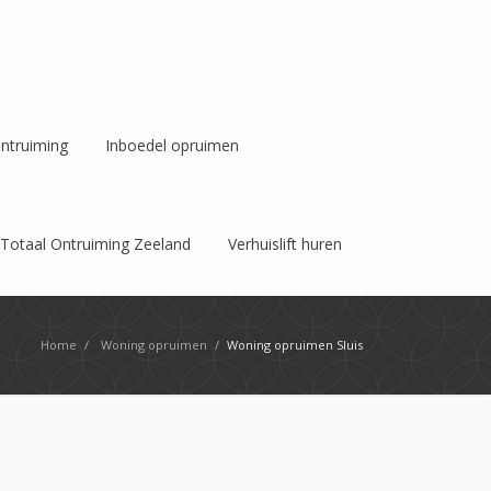
ntruiming
Inboedel opruimen
Totaal Ontruiming Zeeland
Verhuislift huren
Home
/
Woning opruimen
/
Woning opruimen Sluis