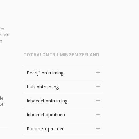
den
maakt
in
TOTAALONTRUIMINGEN ZEELAND
Bedrijf ontruiming
Huis ontruiming
de
Inboedel ontruiming
of
Inboedel opruimen
Rommel opruimen