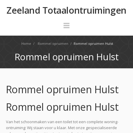
Zeeland Totaalontruimingen
Home
/
Rommel opruimen
/
Rommel opruimen Hulst
Rommel opruimen Hulst
Rommel opruimen Hulst
Rommel opruimen Hulst
Van het schoonmaken van een toilet tot een complete woning-
ontruiming: Wij staan voor u klaar. Met onze gespecialiseerde