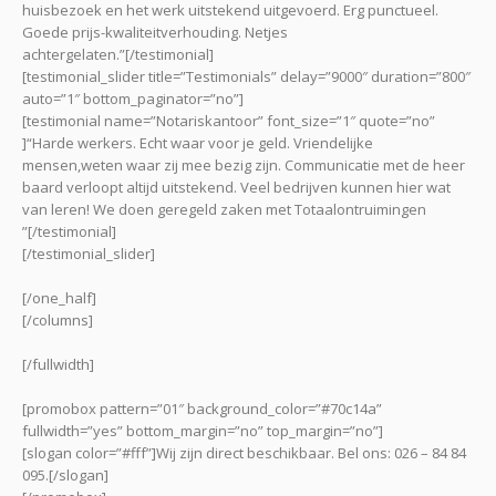
huisbezoek en het werk uitstekend uitgevoerd. Erg punctueel.
Goede prijs-kwaliteitverhouding. Netjes
achtergelaten.”[/testimonial]
[testimonial_slider title=”Testimonials” delay=”9000″ duration=”800″
auto=”1″ bottom_paginator=”no”]
[testimonial name=”Notariskantoor” font_size=”1″ quote=”no”
]“Harde werkers. Echt waar voor je geld. Vriendelijke
mensen,weten waar zij mee bezig zijn. Communicatie met de heer
baard verloopt altijd uitstekend. Veel bedrijven kunnen hier wat
van leren! We doen geregeld zaken met Totaalontruimingen
”[/testimonial]
[/testimonial_slider]
[/one_half]
[/columns]
[/fullwidth]
[promobox pattern=”01″ background_color=”#70c14a”
fullwidth=”yes” bottom_margin=”no” top_margin=”no”]
[slogan color=”#fff”]Wij zijn direct beschikbaar. Bel ons: 026 – 84 84
095.[/slogan]