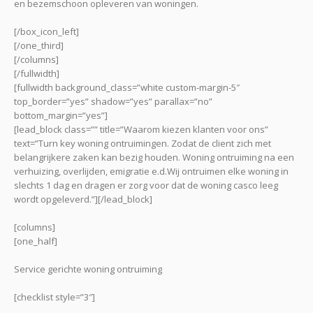
en bezemschoon opleveren van woningen.
[/box_icon_left]
[/one_third]
[/columns]
[/fullwidth]
[fullwidth background_class=”white custom-margin-5″
top_border=”yes” shadow=”yes” parallax=”no”
bottom_margin=”yes”]
[lead_block class=”” title=”Waarom kiezen klanten voor ons”
text=”Turn key woning ontruimingen. Zodat de client zich met
belangrijkere zaken kan bezig houden. Woning ontruiming na een
verhuizing, overlijden, emigratie e.d.Wij ontruimen elke woning in
slechts 1 dag en dragen er zorg voor dat de woning casco leeg
wordt opgeleverd.”][/lead_block]
[columns]
[one_half]
Service gerichte woning ontruiming
[checklist style=”3″]