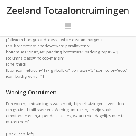
Zeeland Totaalontruimingen
[fullwidth background_class=”white custom-margin-1″
top_border=”no” shadow=”yes” parallax=”no”
bottom_margin=”yes” padding_bottom=”8″ padding_top=”62″]
[columns class=”no-top-margin”]
[one_third]
[box_icon_left icon=”fa-lightbulb-o” icon_size=”3″ icon_color=”#ccc”
icon_background=””]
Woning Ontruimen
Een woning ontruiming is vaak nodig bij verhuizingen, overlijden,
emigratie of faillissement. Woning ontruimingen zijn vaak
emotionele en ingrijpende situaties, waar u niet dagelijks mee te
maken heeft.
[/box_icon_left]