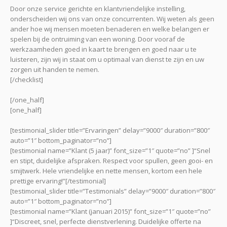
Door onze service gerichte en klantvriendelijke instelling,
onderscheiden wij ons van onze concurrenten. Wij weten als geen
ander hoe wij mensen moeten benaderen en welke belangen er
spelen bij de ontruiming van een woning. Door vooraf de
werkzaamheden goed in kaart te brengen en goed naar u te
luisteren, zijn wij in staat om u optimaal van dienst te zijn en uw
zorgen uit handen te nemen.
[/checklist]
[/one_half]
[one_half]
[testimonial_slider title=”Ervaringen” delay=”9000″ duration=”800″
auto=”1″ bottom_paginator=”no”]
[testimonial name=”Klant (5 jaar)” font_size=”1″ quote=”no” ]“Snel
en stipt, duidelijke afspraken. Respect voor spullen, geen gooi- en
smijtwerk. Hele vriendelijke en nette mensen, kortom een hele
prettige ervaring!”[/testimonial]
[testimonial_slider title=”Testimonials” delay=”9000″ duration=”800″
auto=”1″ bottom_paginator=”no”]
[testimonial name=”Klant (januari 2015)” font_size=”1″ quote=”no”
]“Discreet, snel, perfecte dienstverlening. Duidelijke offerte na