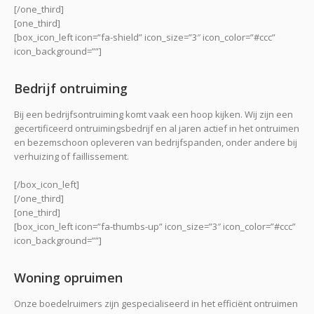
[/one_third]
[one_third]
[box_icon_left icon=”fa-shield” icon_size=”3″ icon_color=”#ccc”
icon_background=””]
Bedrijf ontruiming
Bij een bedrijfsontruiming komt vaak een hoop kijken. Wij zijn een
gecertificeerd ontruimingsbedrijf en al jaren actief in het ontruimen
en bezemschoon opleveren van bedrijfspanden, onder andere bij
verhuizing of faillissement.
[/box_icon_left]
[/one_third]
[one_third]
[box_icon_left icon=”fa-thumbs-up” icon_size=”3″ icon_color=”#ccc”
icon_background=””]
Woning opruimen
Onze boedelruimers zijn gespecialiseerd in het efficiënt ontruimen